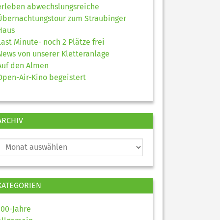
erleben abwechslungsreiche
Übernachtungstour zum Straubinger
Haus
Last Minute- noch 2 Plätze frei
News von unserer Kletteranlage
Auf den Almen
Open-Air-Kino begeistert
ARCHIV
KATEGORIEN
100-Jahre