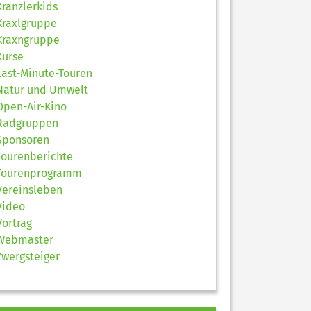
Kranzlerkids
Kraxlgruppe
Kraxngruppe
Kurse
Last-Minute-Touren
Natur und Umwelt
Open-Air-Kino
Radgruppen
Sponsoren
Tourenberichte
Tourenprogramm
Vereinsleben
Video
Vortrag
Webmaster
Zwergsteiger