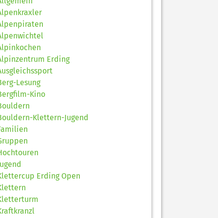
Allgemein
Alpenkraxler
Alpenpiraten
Alpenwichtel
Alpinkochen
Alpinzentrum Erding
Ausgleichssport
Berg-Lesung
Bergfilm-Kino
Bouldern
Bouldern-Klettern-Jugend
Familien
Gruppen
Hochtouren
Jugend
Klettercup Erding Open
Klettern
Kletterturm
Kraftkranzl