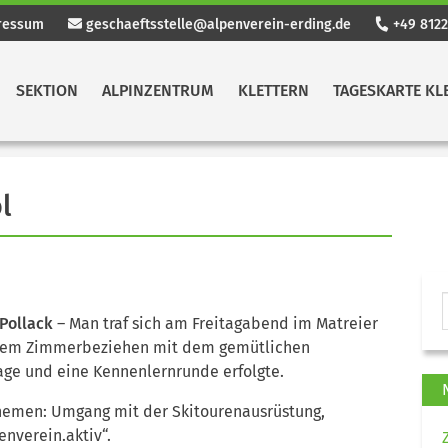
ressum
geschaeftsstelle@alpenverein-erding.de
+49 8122
SEKTION
ALPINZENTRUM
KLETTERN
TAGESKARTE KL
l
 Pollack
– Man traf sich am Freitagabend im Matreier
 dem Zimmerbeziehen mit dem gemütlichen
ge und eine Kennenlernrunde erfolgte.
hemen: Umgang mit der Skitourenausrüstung,
nverein.aktiv“.