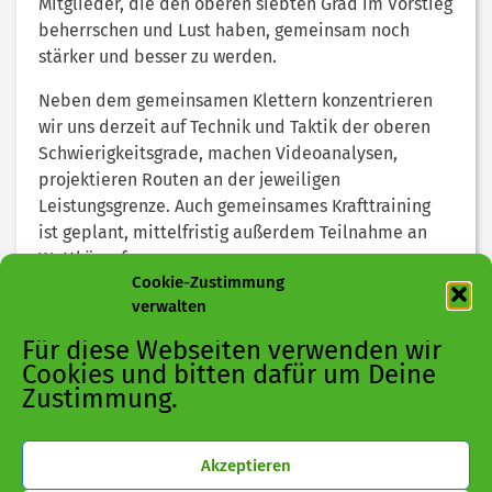
Mitglieder, die den oberen siebten Grad im Vorstieg
beherrschen und Lust haben, gemeinsam noch
stärker und besser zu werden.
Neben dem gemeinsamen Klettern konzentrieren
wir uns derzeit auf Technik und Taktik der oberen
Schwierigkeitsgrade, machen Videoanalysen,
projektieren Routen an der jeweiligen
Leistungsgrenze. Auch gemeinsames Krafttraining
ist geplant, mittelfristig außerdem Teilnahme an
Wettkämpfen.
Cookie-Zustimmung
Macht riesig Spaß!
verwalten
Für diese Webseiten verwenden wir
Bei Interesse bitte melden bei
Christoph Thees
, Tel.
Cookies und bitten dafür um Deine
01511 7854863
Zustimmung.
Akzeptieren