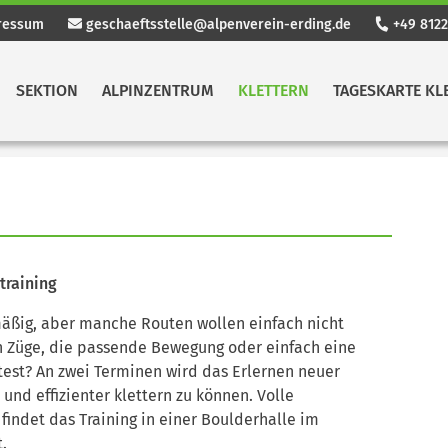
ressum
geschaeftsstelle@alpenverein-erding.de
+49 8122
SEKTION
ALPINZENTRUM
KLETTERN
TAGESKARTE KL
training
mäßig, aber manche Routen wollen einfach nicht
gen Züge, die passende Bewegung oder einfach eine
nntest? An zwei Terminen wird das Erlernen neuer
und effizienter klettern zu können. Volle
findet das Training in einer Boulderhalle im
.