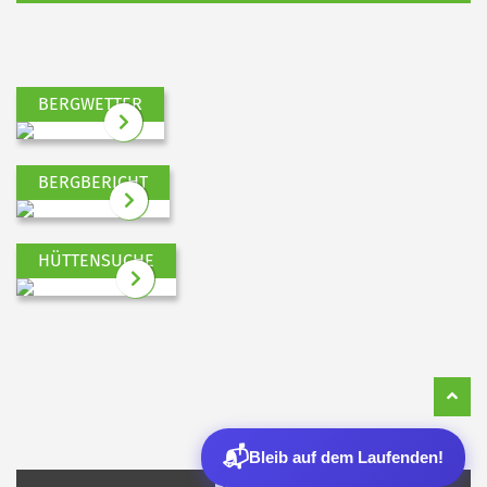
BERGWETTER
BERGBERICHT
HÜTTENSUCHE
📬
Bleib auf dem Laufenden!