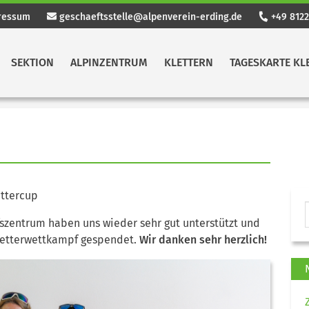
ressum
geschaeftsstelle@alpenverein-erding.de
+49 8122
SEKTION
ALPINZENTRUM
KLETTERN
TAGESKARTE KL
ettercup
zentrum haben uns wieder sehr gut unterstützt und
letterwettkampf gespendet.
Wir danken sehr herzlich!