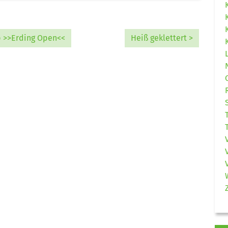
up >>Erding Open<<
Heiß geklettert >