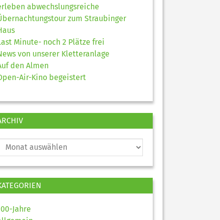
erleben abwechslungsreiche
Übernachtungstour zum Straubinger
Haus
Last Minute- noch 2 Plätze frei
News von unserer Kletteranlage
Auf den Almen
Open-Air-Kino begeistert
ARCHIV
KATEGORIEN
100-Jahre