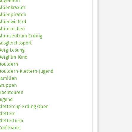
Allgemein
Alpenkraxler
Alpenpiraten
Alpenwichtel
Alpinkochen
Alpinzentrum Erding
Ausgleichssport
Berg-Lesung
Bergfilm-Kino
Bouldern
Bouldern-Klettern-Jugend
Familien
Gruppen
Hochtouren
Jugend
Klettercup Erding Open
Klettern
Kletterturm
Kraftkranzl