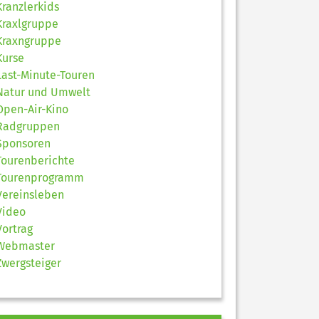
Kranzlerkids
Kraxlgruppe
Kraxngruppe
Kurse
Last-Minute-Touren
Natur und Umwelt
Open-Air-Kino
Radgruppen
Sponsoren
Tourenberichte
Tourenprogramm
Vereinsleben
Video
Vortrag
Webmaster
Zwergsteiger