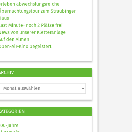
erleben abwechslungsreiche
Übernachtungstour zum Straubinger
Haus
Last Minute- noch 2 Plätze frei
News von unserer Kletteranlage
Auf den Almen
Open-Air-Kino begeistert
ARCHIV
KATEGORIEN
100-Jahre