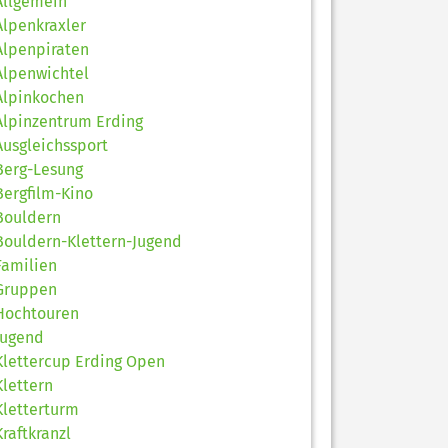
Allgemein
Alpenkraxler
Alpenpiraten
Alpenwichtel
Alpinkochen
Alpinzentrum Erding
Ausgleichssport
Berg-Lesung
Bergfilm-Kino
Bouldern
Bouldern-Klettern-Jugend
Familien
Gruppen
Hochtouren
Jugend
Klettercup Erding Open
Klettern
Kletterturm
Kraftkranzl