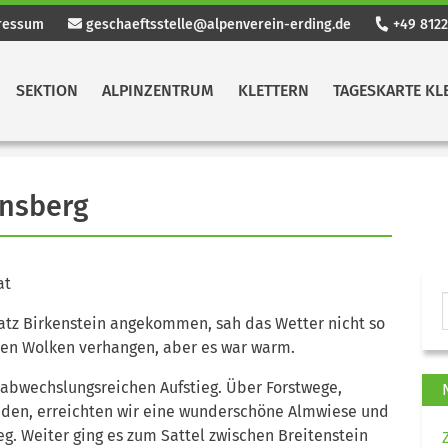
ressum
geschaeftsstelle@alpenverein-erding.de
+49 8122
SEKTION
ALPINZENTRUM
KLETTERN
TAGESKARTE KL
nsberg
at
atz Birkenstein angekommen, sah das Wetter nicht so
en Wolken verhangen, aber es war warm.
 abwechslungsreichen Aufstieg. Über Forstwege,
faden, erreichten wir eine wunderschöne Almwiese und
. Weiter ging es zum Sattel zwischen Breitenstein