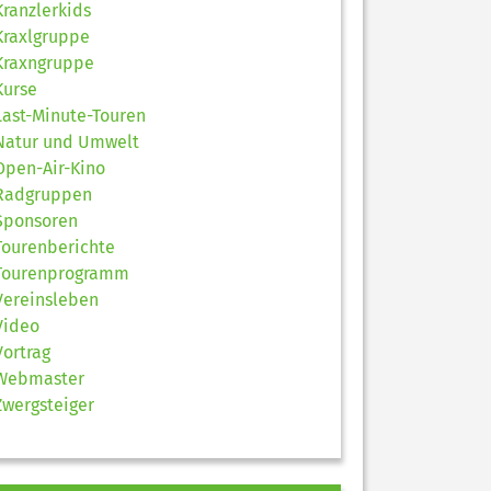
Kranzlerkids
Kraxlgruppe
Kraxngruppe
Kurse
Last-Minute-Touren
Natur und Umwelt
Open-Air-Kino
Radgruppen
Sponsoren
Tourenberichte
Tourenprogramm
Vereinsleben
Video
Vortrag
Webmaster
Zwergsteiger