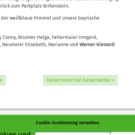
rück zum Parkplatz Birkenstein.
t, der weißblaue Himmel und unsere bayrische
 Conny, Brunner Helga, Faltermaier Irmgard,
a, Neumeier Elisabeth, Marianne und
Werner Kienastl
e
Kaiserrunde bei Kaiserwetter >
Cookie-Zustimmung verwalten
okies und