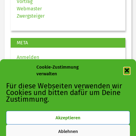
Vortrag
Webmaster
Zwergsteiger
META
Anmelden
Eintrags-Feed
Cookie-Zustimmung
Kommentar-Feed
verwalten
WordPress.org
Für diese Webseiten verwenden wir
Cookies und bitten dafür um Deine
Zustimmung.
Akzeptieren
Ablehnen