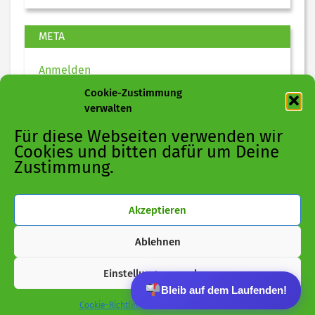
META
Anmelden
Eintrags-Feed
Cookie-Zustimmung
Kommentar-Feed
verwalten
WordPress.org
Für diese Webseiten verwenden wir
Cookies und bitten dafür um Deine
Zustimmung.
Akzeptieren
Ablehnen
Einstellungen ansehen
Bleib auf dem Laufenden!
Cookie-Richtlinie
Datenschutz
Impressum