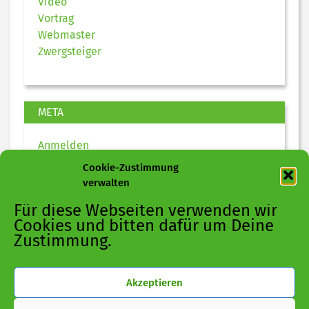
Video
Vortrag
Webmaster
Zwergsteiger
META
Anmelden
Eintrags-Feed
Cookie-Zustimmung
Kommentar-Feed
verwalten
WordPress.org
Für diese Webseiten verwenden wir
Cookies und bitten dafür um Deine
Zustimmung.
Akzeptieren