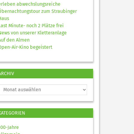
erleben abwechslungsreiche
Übernachtungstour zum Straubinger
Haus
Last Minute- noch 2 Plätze frei
News von unserer Kletteranlage
Auf den Almen
Open-Air-Kino begeistert
ARCHIV
KATEGORIEN
100-Jahre