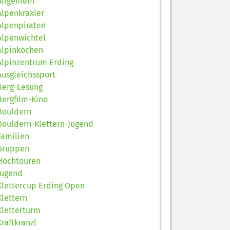
Allgemein
Alpenkraxler
Alpenpiraten
Alpenwichtel
Alpinkochen
Alpinzentrum Erding
Ausgleichssport
Berg-Lesung
Bergfilm-Kino
Bouldern
Bouldern-Klettern-Jugend
Familien
Gruppen
Hochtouren
Jugend
Klettercup Erding Open
Klettern
Kletterturm
Kraftkranzl