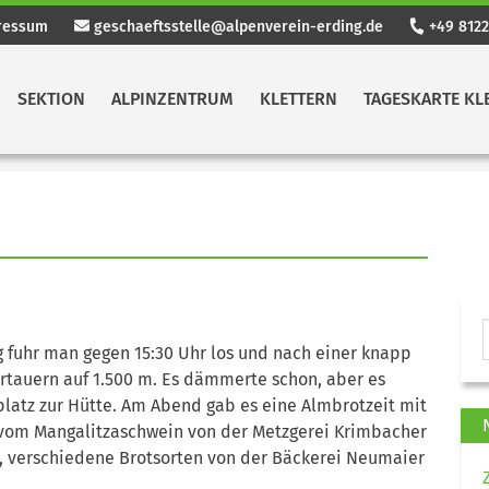
ressum
geschaeftsstelle@alpenverein-erding.de
+49 8122
SEKTION
ALPINZENTRUM
KLETTERN
TAGESKARTE KL
g fuhr man gegen 15:30 Uhr los und nach einer knapp
rtauern auf 1.500 m. Es dämmerte schon, aber es
latz zur Hütte. Am Abend gab es eine Almbrotzeit mit
vom Mangalitzaschwein von der Metzgerei Krimbacher
e, verschiedene Brotsorten von der Bäckerei Neumaier