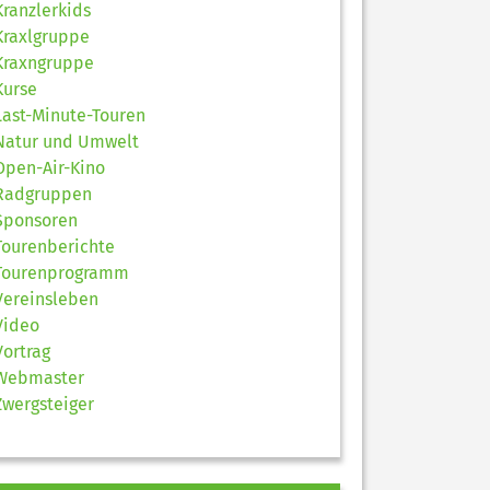
Kranzlerkids
Kraxlgruppe
Kraxngruppe
Kurse
Last-Minute-Touren
Natur und Umwelt
Open-Air-Kino
Radgruppen
Sponsoren
Tourenberichte
Tourenprogramm
Vereinsleben
Video
Vortrag
Webmaster
Zwergsteiger