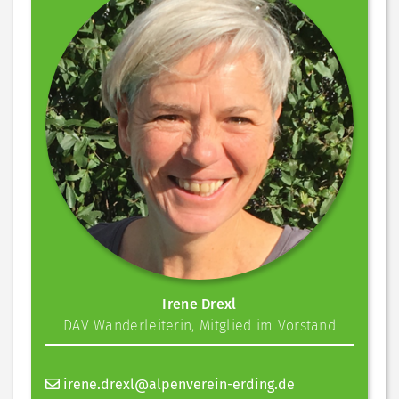
Irene Drexl
DAV Wanderleiterin
,
Mitglied im Vorstand
irene.drexl@alpenverein-erding.de