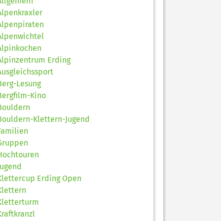
Allgemein
Alpenkraxler
Alpenpiraten
Alpenwichtel
Alpinkochen
Alpinzentrum Erding
Ausgleichssport
Berg-Lesung
Bergfilm-Kino
Bouldern
Bouldern-Klettern-Jugend
Familien
Gruppen
Hochtouren
Jugend
Klettercup Erding Open
Klettern
Kletterturm
Kraftkranzl