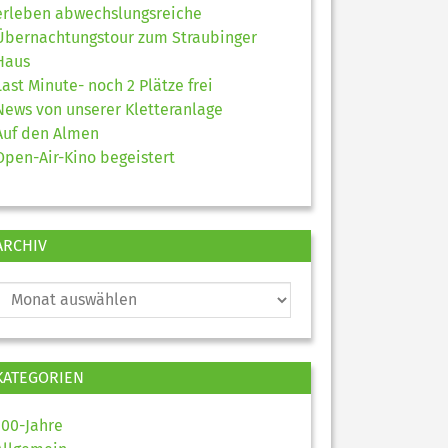
erleben abwechslungsreiche
Übernachtungstour zum Straubinger
Haus
Last Minute- noch 2 Plätze frei
News von unserer Kletteranlage
Auf den Almen
Open-Air-Kino begeistert
ARCHIV
KATEGORIEN
100-Jahre