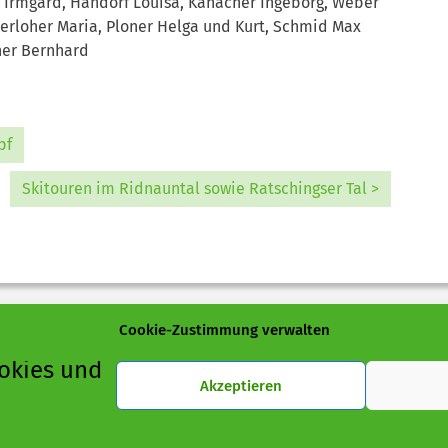
ier Irmgard, Handorf Louisa, Kanacher Ingeborg, Weber
erloher Maria, Ploner Helga und Kurt, Schmid Max
her Bernhard
pf
Skitouren im Ridnauntal sowie Ratschingser Tal >
Cookie-Zustimmung verwalten
okies und
Akzeptieren