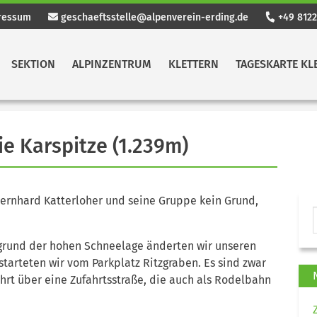
ressum
geschaeftsstelle@alpenverein-erding.de
+49 8122
SEKTION
ALPINZENTRUM
KLETTERN
TAGESKARTE KL
e Karspitze (1.239m)
Bernhard Katterloher und seine Gruppe kein Grund,
grund der hohen Schneelage änderten wir unseren
starteten wir vom Parkplatz Ritzgraben. Es sind zwar
hrt über eine Zufahrtsstraße, die auch als Rodelbahn