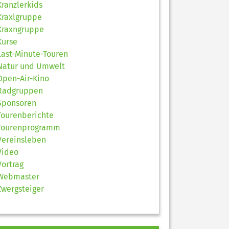
Kranzlerkids
Kraxlgruppe
Kraxngruppe
Kurse
Last-Minute-Touren
Natur und Umwelt
Open-Air-Kino
Radgruppen
Sponsoren
Tourenberichte
Tourenprogramm
Vereinsleben
Video
Vortrag
Webmaster
Zwergsteiger