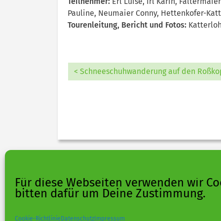
Teilnehmer:
Erl Luise, Irl Karin, Falterma
Pauline, Neumaier Conny, Hettenkofer-Katt
Tourenleitung, Bericht und Fotos:
Katterlo
< Schneeschuhwanderung auf den Roßko
Für diese Webseiten verwenden wir Co
bitten dafür um Deine Zustimmung.
Cookie-Richtlinie
Datenschutz
Impressum