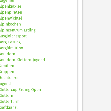
Allgemein
Alpenkraxler
Alpenpiraten
Alpenwichtel
Alpinkochen
Alpinzentrum Erding
Ausgleichssport
Berg-Lesung
Bergfilm-Kino
Bouldern
Bouldern-Klettern-Jugend
Familien
Gruppen
Hochtouren
Jugend
Klettercup Erding Open
Klettern
Kletterturm
Kraftkranzl