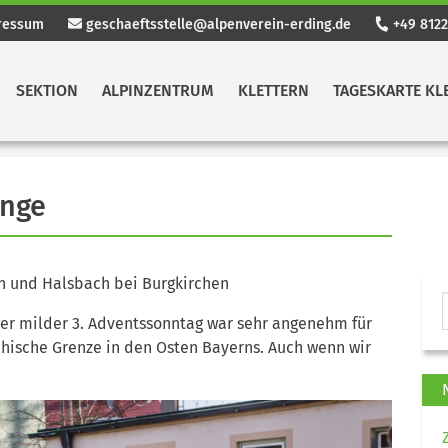
ressum
geschaeftsstelle@alpenverein-erding.de
+49 8122
SEKTION
ALPINZENTRUM
KLETTERN
TAGESKARTE KL
änge
n und Halsbach bei Burgkirchen
ger milder 3. Adventssonntag war sehr angenehm für
ichische Grenze in den Osten Bayerns. Auch wenn wir
.