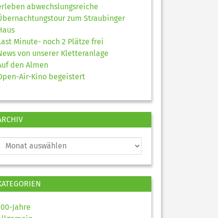
erleben abwechslungsreiche
Übernachtungstour zum Straubinger
Haus
Last Minute- noch 2 Plätze frei
News von unserer Kletteranlage
Auf den Almen
Open-Air-Kino begeistert
ARCHIV
KATEGORIEN
100-Jahre