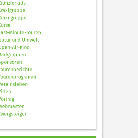
Kranzlerkids
Kraxlgruppe
Kraxngruppe
Kurse
Last-Minute-Touren
Natur und Umwelt
Open-Air-Kino
Radgruppen
Sponsoren
Tourenberichte
Tourenprogramm
Vereinsleben
Video
Vortrag
Webmaster
Zwergsteiger