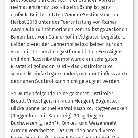
Heimat entfernt? Des Rätsels Lösung ist ganz
einfach. Bei der letzten Wander-Sektionstour im
Herbst 2018 unter der Tourenleitung von Rainer
waren alle Teilnehmerinnen vom selbst gebackenen
Bauernbrot vom Gannerhof in Villgraten begeistert.
Leider bietet der Gannerhof selbst keinen Kurs an,
aber mit der herzlich gastfreundlichen Frau Aigner
und dem Tassenbacherhof wurde ein sehr gutes
Ersatzziel gefunden. Und – das Osttiroler Brot
schmeckt einfach ganz anders und der Einfluss auch
des nahen Südtirol kann nicht geleugnet werden.
So wurden folgende Teige geknetet: Osttiroler
Breatl, Vintschgerl (in rauen Mengen), Baguette,
Bäckersonne, schnelles Walnussbrot, Roggenwecken
(Roggenbrot mit Sauerteig). 20 kg Roggen-,
Buchweizen („Hadn“)-, Dinkel- und Weizenmehl,
wurden verarbeitet. Dazu wurden noch diverse
Kerne, Hefe (in Österreich Germ) verarbeitet. Das