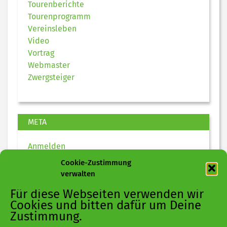
Tourenberichte
Tourenprogramm
Vereinsleben
Video
Vortrag
Webmaster
Zwergsteiger
META
Anmelden
Eintrags-Feed
Cookie-Zustimmung
Kommentar-Feed
verwalten
WordPress.org
Für diese Webseiten verwenden wir
Cookies und bitten dafür um Deine
Zustimmung.