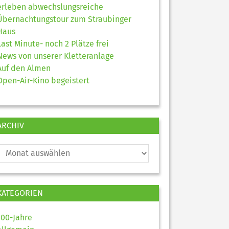
erleben abwechslungsreiche
Übernachtungstour zum Straubinger
Haus
Last Minute- noch 2 Plätze frei
News von unserer Kletteranlage
Auf den Almen
Open-Air-Kino begeistert
ARCHIV
KATEGORIEN
100-Jahre