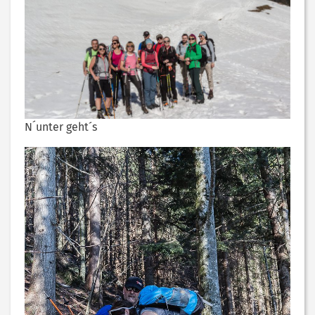
N´unter geht´s