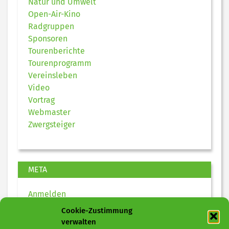
Natur und Umwelt
Open-Air-Kino
Radgruppen
Sponsoren
Tourenberichte
Tourenprogramm
Vereinsleben
Video
Vortrag
Webmaster
Zwergsteiger
META
Anmelden
Eintrags-Feed
Cookie-Zustimmung
Kommentar-Feed
verwalten