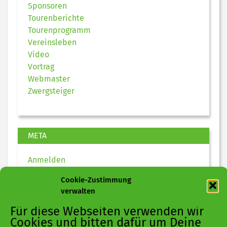
Sponsoren
Tourenberichte
Tourenprogramm
Vereinsleben
Video
Vortrag
Webmaster
Zwergsteiger
META
Anmelden
Eintrags-Feed
Cookie-Zustimmung
Kommentar-Feed
verwalten
WordPress.org
Für diese Webseiten verwenden wir
Cookies und bitten dafür um Deine