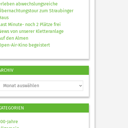
erleben abwechslungsreiche
Übernachtungstour zum Straubinger
Haus
Last Minute- noch 2 Plätze frei
News von unserer Kletteranlage
Auf den Almen
Open-Air-Kino begeistert
ARCHIV
KATEGORIEN
100-Jahre