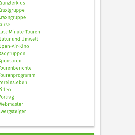
Kranzlerkids
Kraxlgruppe
Kraxngruppe
Kurse
Last-Minute-Touren
Natur und Umwelt
Open-Air-Kino
Radgruppen
Sponsoren
Tourenberichte
Tourenprogramm
Vereinsleben
Video
Vortrag
Webmaster
Zwergsteiger