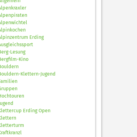
Allgemein
Alpenkraxler
Alpenpiraten
Alpenwichtel
Alpinkochen
Alpinzentrum Erding
Ausgleichssport
Berg-Lesung
Bergfilm-Kino
Bouldern
Bouldern-Klettern-Jugend
Familien
Gruppen
Hochtouren
Jugend
Klettercup Erding Open
Klettern
Kletterturm
Kraftkranzl