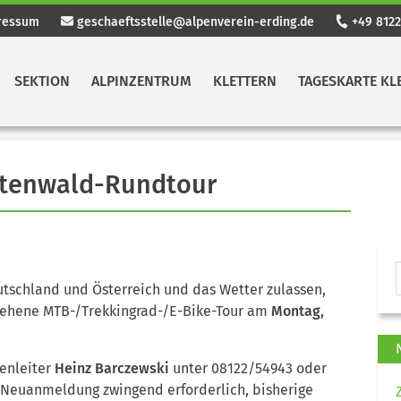
ressum
geschaeftsstelle@alpenverein-erding.de
+49 8122
SEKTION
ALPINZENTRUM
KLETTERN
TAGESKARTE KL
ttenwald-Rundtour
tschland und Österreich und das Wetter zulassen,
gesehene MTB-/Trekkingrad-/E-Bike-Tour am
Montag,
renleiter
Heinz Barczewski
unter 08122/54943 oder
 Neuanmeldung zwingend erforderlich, bisherige