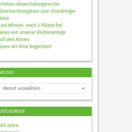
erleben abwechslungsreiche
Übernachtungstour zum Straubinger
Haus
Last Minute- noch 2 Plätze frei
News von unserer Kletteranlage
Auf den Almen
Open-Air-Kino begeistert
ARCHIV
KATEGORIEN
100-Jahre