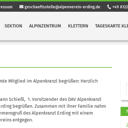
ressum
geschaeftsstelle@alpenverein-erding.de
+49 8122
SEKTION
ALPINZENTRUM
KLETTERN
TAGESKARTE KL
0ste Mitglied im Alpenkranzl begrüßen: Herzlich
ann Schießl, 1. Vorsitzender des DAV Alpenkranzl
rding begrüßen. Zusammen mit ihrer Familie nahm
ommensgruß des Alpenkranzl Erding mit einem
ereins entgegen.