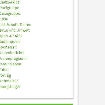
Kranzlerkids
Kraxlgruppe
Kraxngruppe
Kurse
Last-Minute-Touren
Natur und Umwelt
Open-Air-Kino
Radgruppen
Sponsoren
Tourenberichte
Tourenprogramm
Vereinsleben
Video
Vortrag
Webmaster
Zwergsteiger