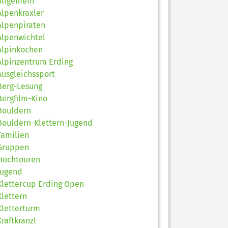
Allgemein
Alpenkraxler
Alpenpiraten
Alpenwichtel
Alpinkochen
Alpinzentrum Erding
Ausgleichssport
Berg-Lesung
Bergfilm-Kino
Bouldern
Bouldern-Klettern-Jugend
Familien
Gruppen
Hochtouren
Jugend
Klettercup Erding Open
Klettern
Kletterturm
Kraftkranzl