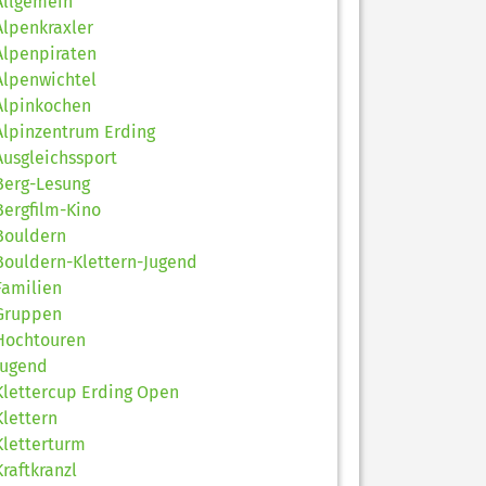
Allgemein
Alpenkraxler
Alpenpiraten
Alpenwichtel
Alpinkochen
Alpinzentrum Erding
Ausgleichssport
Berg-Lesung
Bergfilm-Kino
Bouldern
Bouldern-Klettern-Jugend
Familien
Gruppen
Hochtouren
Jugend
Klettercup Erding Open
Klettern
Kletterturm
Kraftkranzl