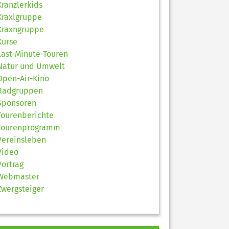
Kranzlerkids
Kraxlgruppe
Kraxngruppe
Kurse
Last-Minute-Touren
Natur und Umwelt
Open-Air-Kino
Radgruppen
Sponsoren
Tourenberichte
Tourenprogramm
Vereinsleben
Video
Vortrag
Webmaster
Zwergsteiger