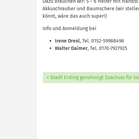
Dazu brauchen wir: 5 – 6 Helfer mit Handsc
Akkuschrauber und Baumschere (wir stellen
könnt, wäre das auch super!)
Info und Anmeldung bei
Irene Drexl
, Tel. 0152-59988496
Walter Daimer
, Tel. 0170-7927925
< Stadt Erding genehmigt Zuschuss für V