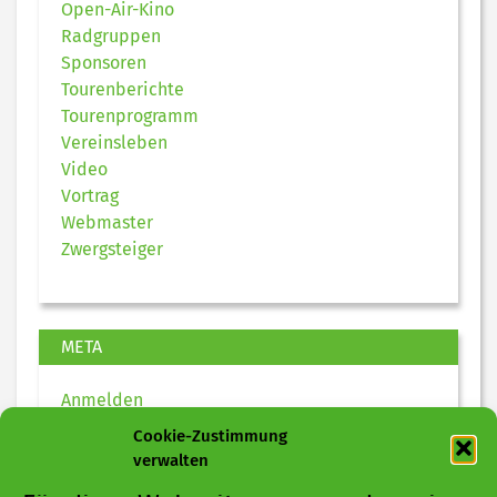
Open-Air-Kino
Radgruppen
Sponsoren
Tourenberichte
Tourenprogramm
Vereinsleben
Video
Vortrag
Webmaster
Zwergsteiger
META
Anmelden
Eintrags-Feed
Cookie-Zustimmung
Kommentar-Feed
verwalten
WordPress.org