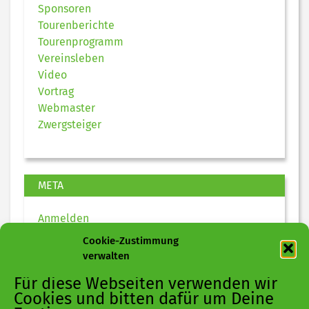
Sponsoren
Tourenberichte
Tourenprogramm
Vereinsleben
Video
Vortrag
Webmaster
Zwergsteiger
META
Anmelden
Eintrags-Feed
Cookie-Zustimmung
Kommentar-Feed
verwalten
WordPress.org
Für diese Webseiten verwenden wir
Cookies und bitten dafür um Deine