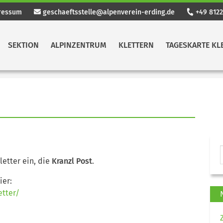
ressum
geschaeftsstelle@alpenverein-erding.de
+49 8122
SEKTION
ALPINZENTRUM
KLETTERN
TAGESKARTE KL
letter ein, die
Kranzl Post
.
ier:
etter/