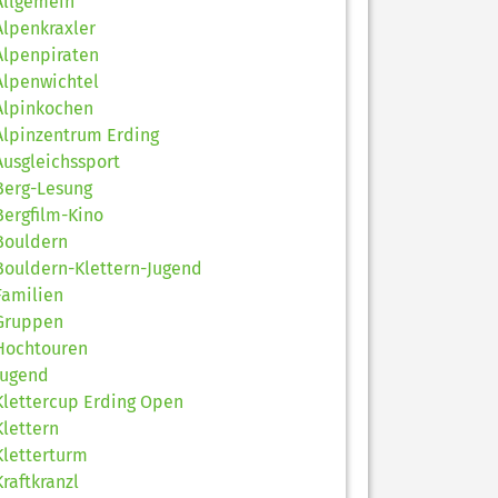
Allgemein
Alpenkraxler
Alpenpiraten
Alpenwichtel
Alpinkochen
Alpinzentrum Erding
Ausgleichssport
Berg-Lesung
Bergfilm-Kino
Bouldern
Bouldern-Klettern-Jugend
Familien
Gruppen
Hochtouren
Jugend
Klettercup Erding Open
Klettern
Kletterturm
Kraftkranzl