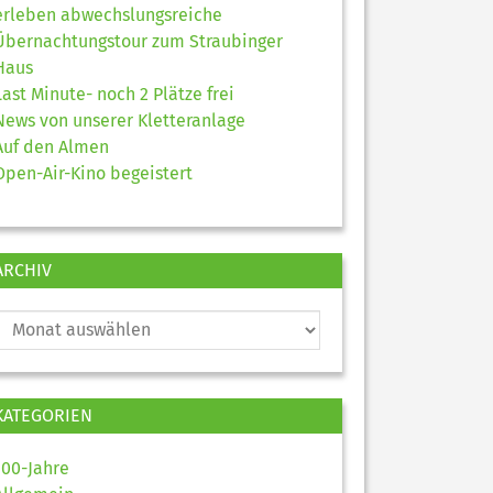
erleben abwechslungsreiche
Übernachtungstour zum Straubinger
Haus
Last Minute- noch 2 Plätze frei
News von unserer Kletteranlage
Auf den Almen
Open-Air-Kino begeistert
ARCHIV
KATEGORIEN
100-Jahre