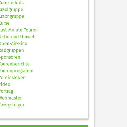
Kranzlerkids
Kraxlgruppe
Kraxngruppe
Kurse
Last-Minute-Touren
Natur und Umwelt
Open-Air-Kino
Radgruppen
Sponsoren
Tourenberichte
Tourenprogramm
Vereinsleben
Video
Vortrag
Webmaster
Zwergsteiger