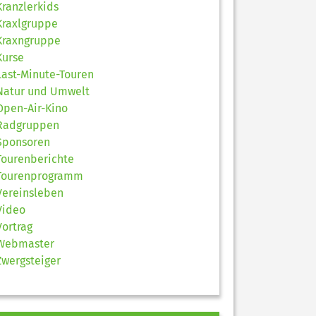
Kranzlerkids
Kraxlgruppe
Kraxngruppe
Kurse
Last-Minute-Touren
Natur und Umwelt
Open-Air-Kino
Radgruppen
Sponsoren
Tourenberichte
Tourenprogramm
Vereinsleben
Video
Vortrag
Webmaster
Zwergsteiger