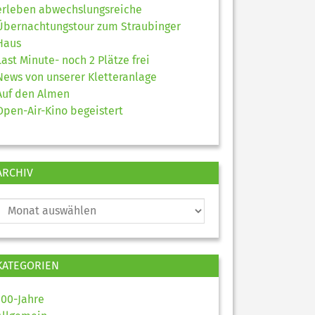
erleben abwechslungsreiche
Übernachtungstour zum Straubinger
Haus
Last Minute- noch 2 Plätze frei
News von unserer Kletteranlage
Auf den Almen
Open-Air-Kino begeistert
ARCHIV
KATEGORIEN
100-Jahre