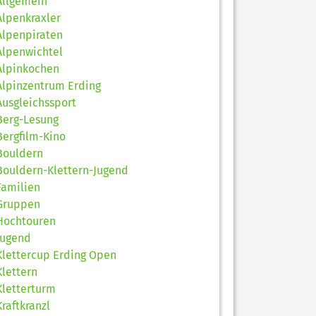
Allgemein
Alpenkraxler
Alpenpiraten
Alpenwichtel
Alpinkochen
Alpinzentrum Erding
Ausgleichssport
Berg-Lesung
Bergfilm-Kino
Bouldern
Bouldern-Klettern-Jugend
Familien
Gruppen
Hochtouren
Jugend
Klettercup Erding Open
Klettern
Kletterturm
Kraftkranzl