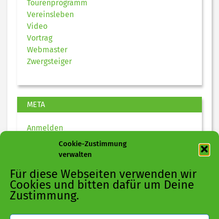
Tourenprogramm
Vereinsleben
Video
Vortrag
Webmaster
Zwergsteiger
META
Anmelden
Eintrags-Feed
Cookie-Zustimmung
Kommentar-Feed
verwalten
WordPress.org
Für diese Webseiten verwenden wir
Cookies und bitten dafür um Deine
Zustimmung.